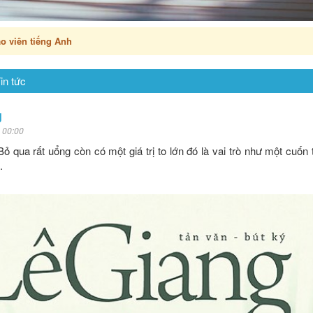
o viên tiếng Anh
in tức
g
 00:00
ỏ qua rất uổng còn có một giá trị to lớn đó là vai trò như một cuốn 
.