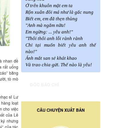
Ở trên khuôn mặt em ta
Rộn xuân đôi má như là gấc nung
Biết em, em đã thẹn thùng
"Anh mà ngắm nữa!
Em ngừng: ... yêu anh!"
"Thôi thôi anh lỗi rành rành
Chỉ tại muốn biết yêu anh thế
nào!"
Ánh mắt san sẻ khát khao
là nhan đề
Và trao chia gửi. Thế nào là yêu!
a rất uổng
 cáo” bằng
ười, tò mò
GÓC BÁO CHÍ
 nhạc sĩ Lư
 hàng loạt
n cho việc
CÂU CHUYỆN XUẤT BẢN
hất của Lê
t ký nhưng
ý” của tác