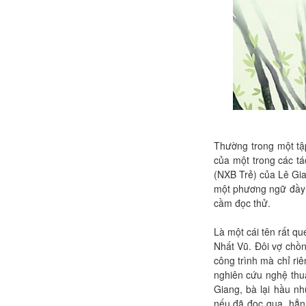
Thường trong một tậ
của một trong các tá
(NXB Trẻ) của Lê Gi
một phương ngữ đầy c
cầm đọc thử.
Là một cái tên rất qu
Nhất Vũ. Đôi vợ chồn
công trình mà chỉ ri
nghiên cứu nghệ thu
Giang, bà lại hầu n
nếu đã đọc qua, hẳn