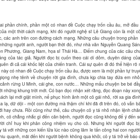
ai phần chính, phần một có nhan đề Cuộc chạy trốn cầu âu, mở đầu
ủa một thời cách mạng, khi đó người nghệ sĩ Lê Giang còn là một cô
ác, các anh trên con đường cách mạng. Những câu chuyện trong phần 
i những người anh, người bạn thời đó, như nhà văn Nguyễn Quang Sán
ễn Phương, Giang Nam, họa sĩ Thái Hà… Điểm chung của các câu ch
ng của tác giả. Người đọc bị cuốn theo cái dí dỏm, duyên dáng củ
ên đi cả cái khốc liệt của chiến tranh. Cái sự quên đi đó thể hiện rõ 
 này có nhan đề Cuộc chạy trốn cầu âu, được xem là một phần tự truy
i giọng nhẹ tênh về chuyện rời gia đình, chưa kịp chia tay đứa em nhỏ,
rồi cảnh rừng U Minh, cái ghe, con nước… Những mẩu chuyện be bé đầ
i những khung trời mới. Có bạn đọc nhận xét rằng, đọc đoạn này xong
ách lại mới giật mình, nể phục hình ảnh một cô gái nhỏ, rời xa gia đìn
 lạ, dữ dội - một con đường mà thậm chí khi đã đi trên đó, cô vẫn 
đi hay chưa. Rồi cũng như thế, câu chuyện cô y tá nhỏ nhận lệnh ch
nh, cô chẳng nhắc gì đến căn bệnh, người đọc cũng không để ý đến s
ười chỉ huy khi phân công nhiệm vụ cho cô. Nhưng khi người đọc b
y tá với những con kiến lửa lúc nào cũng lăm le tấn công hai con người
hiu quạnh, mãi đến khi người bệnh không qua khỏi, cô y tá trở về báo c