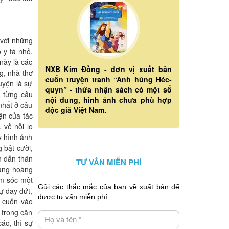
 với những
 y tá nhỏ,
này là các
NXB Kim Đồng - đơn vị xuất bản
g, nhà thơ
cuốn truyện tranh “Anh hùng Héc-
uyện là sự
quyn” - thừa nhận sách có một số
a từng câu
nội dung, hình ảnh chưa phù hợp
nhất ở câu
độc giả Việt Nam.
ện của tác
 về nỗi lo
y hình ảnh
 bật cười,
h dấn thân
TƯ VẤN MIỄN PHÍ
bàng hoàng
ăm sóc một
Gửi các thắc mắc của bạn về xuất bản để
ự day dứt,
được tư vấn miễn phí
ị cuốn vào
 trong căn
áo, thì sự