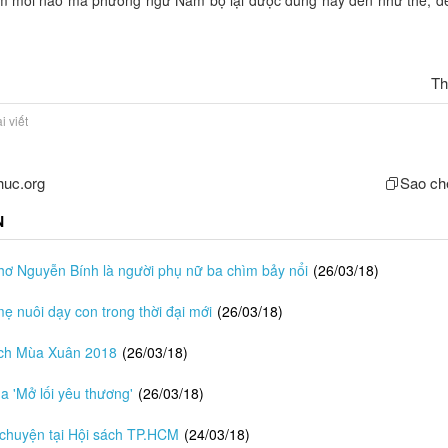
T
i viết
huc.org
Sao ché
N
hơ Nguyễn Bính là người phụ nữ ba chìm bảy nổi
(26/03/18)
ẹ nuôi dạy con trong thời đại mới
(26/03/18)
ách Mùa Xuân 2018
(26/03/18)
 'Mở lối yêu thương'
(26/03/18)
 chuyện tại Hội sách TP.HCM
(24/03/18)