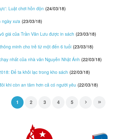
ực': Luật chơi hỗn độn
(24/03/18)
n ngày xưa
(23/03/18)
vô giá của Trần Văn Lưu được in sách
(23/03/18)
thông minh cho trẻ từ một đến 6 tuổi
(23/03/18)
chạy nhất của nhà văn Nguyễn Nhật Ánh
(22/03/18)
18: Để ta khỏi lạc trong kho sách
(22/03/18)
đôi khi còn an tâm hơn cả có người yêu
(22/03/18)
1
2
3
4
5