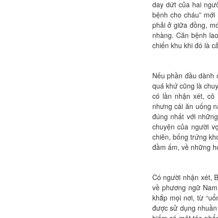
day dứt của hai ngườ
bệnh cho cháu” mới 
phải ở giữa đồng, mớ
nhàng. Căn bệnh lao 
chiến khu khi đó là
Nếu phần đầu dành cho
quá khứ cũng là chu
có lần nhận xét, cô
nhưng cái ăn uống nà
đúng nhất với những
chuyện của người v
chiên, bống trứng kh
đầm ấm, về những h
Có người nhận xét, B
về phương ngữ Nam b
khắp mọi nơi, từ “u
được sử dụng nhuần n
hiếm có một tác phẩ