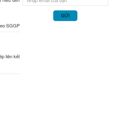
GỬI
heo SGGP
p liên kết