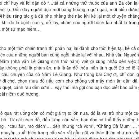
i chỉ huy và lời dặn dò “…tất cả những thứ thuốc của anh Ba còn lạ
hé lộ. Đến đây người đọc mới bàng hoàng, ngơ ngác, mới hiểu được
i hiểu rằng tác giả đã nhẹ nhàng thế nào khi kể lại một chuyện chẳn
khi đó là bệnh nan y, dễ lây, chăm sóc người bệnh lao nhất là trong
 cả một sự mạo hiểm…
 một thời chiến tranh thì phần hai lại dành cho thời hiện tại, kể cả c
yện của những người bạn cùng ngồi nhắc lại với nhau. Nhà văn Nguyễ
 Năm (nhà văn Lê Giang sinh thứ năm) viết gì cũng nhắc đến việc
y không phải là phàm ăn, mà là ăn để thỏa mãn tình quê! Đó có lẽ l
 câu chuyện của cô Năm Lê Giang. Như trong bài Chợ ơi, chỉ đơn g
ợ đi chợ, chọn mua đồ nấu cơm cho chồng với mấy món ăn dân dã l
o quẹt, canh rau dền cơm… vậy thôi mà gợi cho bạn đọc biết bao cảm 
oài niệm quê hương.
ỏ qua rất uổng còn có một giá trị to lớn nữa, đó là vai trò như một cu
ộ. Từ cái nhan đề, đến từng câu văn, bạn đọc có thể thấy những 
ổng”, “cầu âu”, “số dách”… đến những “cà vom”, “Chăng Cà Mum”…, 
huyễn, xuất hiện trong câu văn rất gần gũi và thân thiện như nó vốn
m mới nào mà phương ngữ Nam bộ lại được dùng hay đến như thế, d