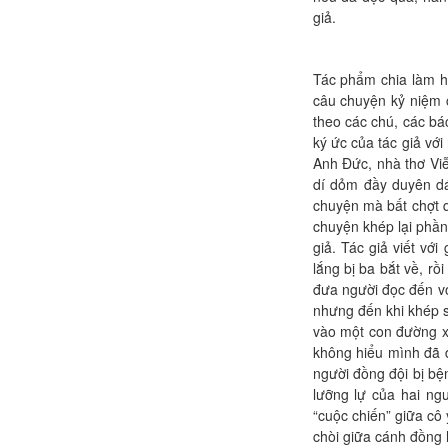
giả.
Tác phẩm chia làm h
câu chuyện kỷ niệm c
theo các chú, các b
ký ức của tác giả vớ
Anh Đức, nhà thơ Vi
dí dỏm đầy duyên dá
chuyện mà bất chợt qu
chuyện khép lại phần
giả. Tác giả viết vớ
lắng bị ba bắt về, 
đưa người đọc đến vớ
nhưng đến khi khép s
vào một con đường xa
không hiểu mình đã 
người đồng đội bị bệ
lưỡng lự của hai ng
“cuộc chiến” giữa cô 
chòi giữa cánh đồng 