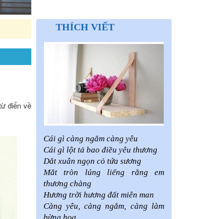
THÍCH VIẾT
Cân nhắc lùi thời gian tựu trường sát ngày khai giảng 5-
từ điển về
Cái gì càng ngắm càng yêu
Cái gì lột tả bao điều yêu thương
Dắt xuân ngọn cỏ tứa sương
Mắt tròn lúng liếng rằng em
thương chàng
Hương trời hương đất miên man
Càng yêu, càng ngắm, càng làm
bừng hoa