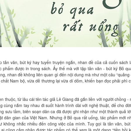
p tản văn, bút ký hay tuyển truyện ngắn, nhan đề của cả cuốn sách 
c phẩm được in trong sách. Ấy thế mà với tập tản văn - bút ký Bỏ qu
ang, nhan đề không liên quan gì đến nội dung mà như một câu “quảng
hất Nam bộ, vừa dễ thương lại vừa dí dỏm, khiến bạn đọc phải phì c
en thuộc, từ lâu cái tên tác giả Lê Giang đã gắn liền với người chồng -
g cùng nắm tay nhau đi suốt hành trình dài với nghệ thuật, để cho đời
êng sưu tầm, biên soạn dân ca đã được ghi nhận như một thành quả lớ
ật dân gian của Việt Nam. Nhưng ở Bỏ qua rất uổng, tác phẩm mới n
hư không nhắc nhiều đến công việc của mình. Tuy gọi là tản văn, bú
 ai cũng cảm nhận được tác phẩm có thể xem là một dạng “tiền hồi k