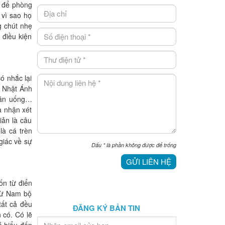
i để phòng
 vì sao họ
g chút nhẹ
 điều kiện
ó nhắc lại
n Nhật Ánh
 ăn uống…
à nhận xét
iản là câu
à cá trèn
giác về sự
Dấu
*
là phần không được để trống
GỬI LIÊN HỆ
ốn từ điển
từ Nam bộ
tất cả đều
ĐĂNG KÝ BẢN TIN
 có. Có lẽ
ễ hiểu đến