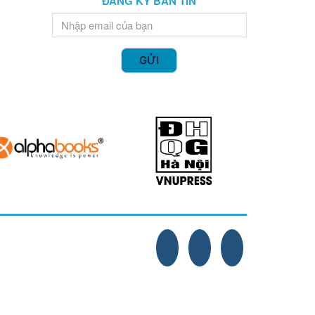
ĐĂNG KÝ BẢN TIN
GỬI