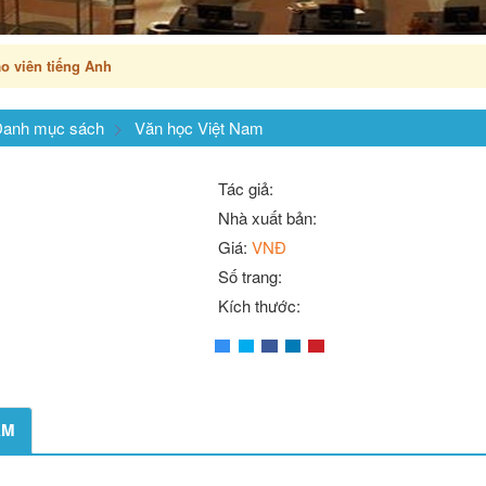
o viên tiếng Anh
anh mục sách
Văn học Việt Nam
Tác giả:
Nhà xuất bản:
Giá:
VNĐ
Số trang:
Kích thước:
ẨM