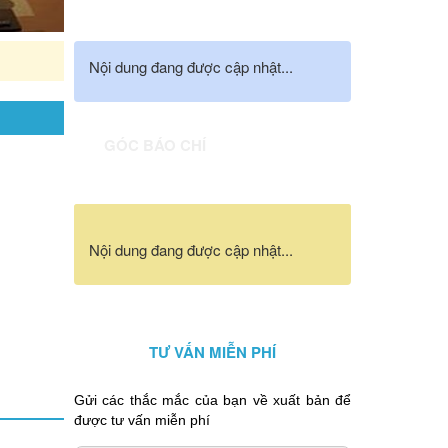
Cân nhắc lùi thời gian tựu trường sát ngày khai giảng 5-
Nội dung đang được cập nhật...
GÓC BÁO CHÍ
Nội dung đang được cập nhật...
TƯ VẤN MIỄN PHÍ
Gửi các thắc mắc của bạn về xuất bản để
được tư vấn miễn phí