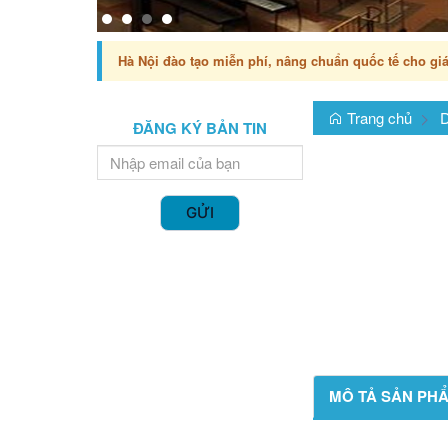
Hà Nội đào tạo miễn phí, nâng chuẩn quốc tế cho giá
Trang chủ
D
ĐĂNG KÝ BẢN TIN
GỬI
MÔ TẢ SẢN PH