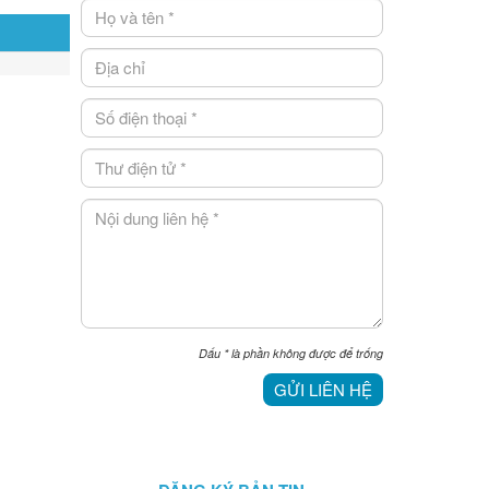
Dấu
*
là phần không được để trống
GỬI LIÊN HỆ