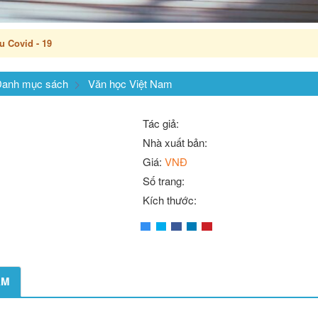
u Covid - 19
anh mục sách
Văn học Việt Nam
Tác giả:
Nhà xuất bản:
Giá:
VNĐ
Số trang:
Kích thước:
ẨM