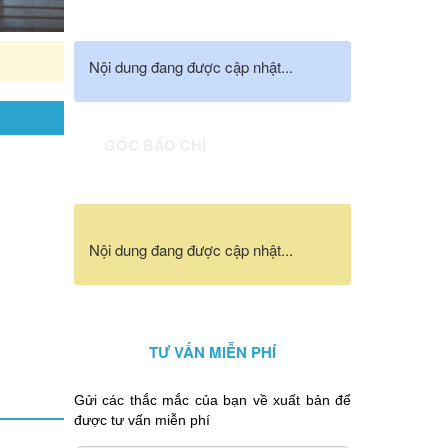
Hà Nội đào tạo miễn phí, nâng chuẩn quốc tế cho giáo v
Nội dung đang được cập nhật...
GÓC BÁO CHÍ
Nội dung đang được cập nhật...
TƯ VẤN MIỄN PHÍ
Gửi các thắc mắc của bạn về xuất bản để
được tư vấn miễn phí