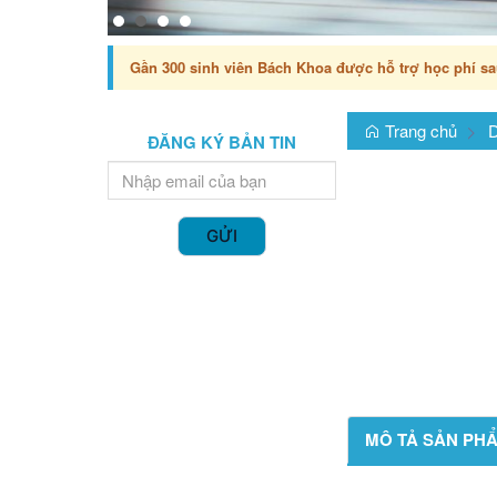
Gần 300 sinh viên Bách Khoa được hỗ trợ học phí sa
Trang chủ
D
ĐĂNG KÝ BẢN TIN
GỬI
MÔ TẢ SẢN PH