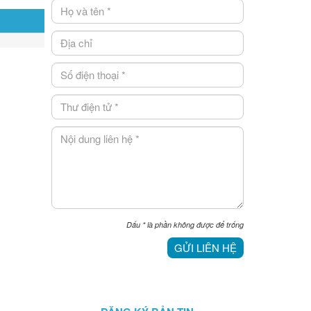
Dấu
*
là phần không được để trống
GỬI LIÊN HỆ