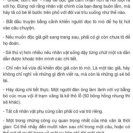
với họ. Đừng nói rằng nhân vật chính của bạn đang buồn lắm, mà
hãy tả cô bé lê bước trên phố với đôi vai trĩu xuống như thế nào.
- Bắt đầu truyện bằng cảnh khiến người đọc tò mò để họ bị hút
vào câu chuyện.
- Nếu muốn độc giả giở sang trang sau, phải có gì còn chưa tỏ để
họ đoán.
- Sẽ thú vị hơn nhiều nếu nhân vật sống dậy từng chút một và dần
dần được khoác trên mình các chi tiết.
- Chỉ nên kể vừa đủ khiến độc giả còn tò mò. Là một tác giả, hãy
không chỉ nghĩ về những gì định viết ra, mà còn là những gì sẽ bỏ
lại.
- Hãy dùng chi tiết thực. Một người đàn ông làm lành với vợ bằng
bó cúc mua vội ở trạm xăng là kẻ thô lỗ (50 bông hồng nhung thì
sẽ khác).
- Tất cả nhân vật phụ cũng cần phải có vai trò riêng.
- Một trong những công cụ quan trọng nhất của nhà văn là thời
gian: Có thể nhảy đến mười năm sau chỉ trong một câu, hoặc có
thể mô tả mười trang về một nụ hôn chỉ dài một phút.