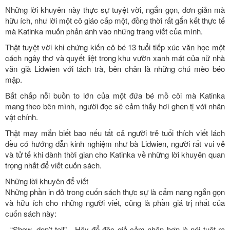
Những lời khuyên này thực sự tuyệt vời, ngắn gọn, đơn giản mà
hữu ích, như lời một cô giáo cấp một, đồng thời rất gắn kết thực tế
mà Katinka muốn phản ánh vào những trang viết của mình.
Thật tuyệt vời khi chứng kiến cô bé 13 tuổi tiếp xúc văn học một
cách ngây thơ và quyết liệt trong khu vườn xanh mát của nữ nhà
văn già Lidwien với tách trà, bên chân là những chú mèo béo
mập.
Bất chấp nỗi buồn to lớn của một đứa bé mồ côi mà Katinka
mang theo bên mình, người đọc sẽ cảm thấy hơi ghen tị với nhân
vật chính.
Thật may mắn biết bao nếu tất cả người trẻ tuổi thích viết lách
đều có hướng dẫn kinh nghiệm như bà Lidwien, người rất vui vẻ
và tử tế khi dành thời gian cho Katinka về những lời khuyên quan
trọng nhất để viết cuốn sách.
Những lời khuyên để viết
Những phần in đỏ trong cuốn sách thực sự là cẩm nang ngắn gọn
và hữu ích cho những người viết, cũng là phần giá trị nhất của
cuốn sách này:
- “Show, don’t tell” - Hãy để độc giả cảm nhận hơn là nói tuột ra