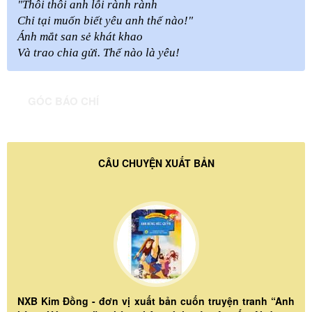
"Thôi thôi anh lỗi rành rành
Chỉ tại muốn biết yêu anh thế nào!"
Ánh mắt san sẻ khát khao
Và trao chia gửi. Thế nào là yêu!
GÓC BÁO CHÍ
CÂU CHUYỆN XUẤT BẢN
NXB Kim Đồng - đơn vị xuất bản cuốn truyện tranh “Anh