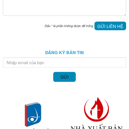
GỬI LIÊN HỆ
Dấu
*
là phần không được để trống
ĐĂNG KÝ BẢN TIN
GỬI