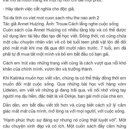
- Hãy dành việc cắt nghĩa cho độc giả.
Toi da tinh co viet mot cuon sach nhu the nao anh 2
Tác giả Annet Huizing. Ảnh: Trouw.Cách lắng nghe cuộc sống
Cuốn sách của Annet Huizing có nhiều tầng lớp và có thể được
sử dụng làm tài liệu đào tạo để học viết. Đồng thời, nó cũng chứa
một câu chuyện nhân văn về cô bé tuổi teen phải vật lộn để đối
phó mất mát khi mẹ đã qua đời mười năm trước. 7 tuổi, em đã
phải tự đi mua tất một mình và bố em bắt đầu có bạn gái.
Cách em trút vào những trang viết cũng là cách vượt qua nỗi khó
khăn của chính mình, vươn lên và trưởng thành.
Khi Katinka muốn học viết văn, chúng ta có thể thấy đồng thời em
muốn đối mặt cuộc sống. Qua những bài học với hàng xóm
Lidwien, em viết về những gì đang trải qua, về nối nhớ vòng tay
người mẹ dịu hiền, đặc biệt là về Dirkje, bạn gái mới của cha em.
Dần dần, em bắt đầu viết tốt hơn và cũng biết cách xử lý cảm
giác mất mát của mình, mở lòng ra với mọi người, với cuộc sống.
“Hạnh phúc thực sự đáng sợ nhưng nó cũng thật tuyệt vời”. Một
câu chuyện xinh đẹp và có ích. Một cuốn sách đầy cảm hứng