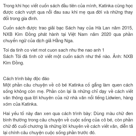
Trong khi học viết cuốn sách đầu tiên của mình, Katinka cũng học
được cách vượt qua nỗi đau sau khi mẹ qua đời và những thay
đổi trong gia đình.
Cuốn sách được trao giải bạc Sách hay của Hà Lan năm 2015,
NXB Kim Đồng phát hành tại Việt Nam năm 2020 qua phần
chuyển ngữ của dịch giả Hằng Nga.
Toi da tinh co viet mot cuon sach nhu the nao anh 1
Sách Tôi đã tình cờ viết một cuốn sách như thế nào. Ảnh: NXB
Kim Đồng.
Cách trình bày độc đáo
Một phần câu chuyện về cô bé Katinka cố gắng làm quen cách
sống không còn mẹ. Phần còn lại là những chỉ dạy về cách viết
văn thông qua lời khuyên của nữ nhà văn nổi tiếng Lidwien, hàng
xóm của Katinka.
Hai yếu tố này đan xen qua cách trình bày: Dùng màu chữ đen
bình thường trong câu chuyện về cuộc sống của cô bé, còn phần
chữ đỏ cuối chương là những lời khuyên về cách viết văn, diễn tả
lại chính câu chuyện cuộc sống phần trước đó.