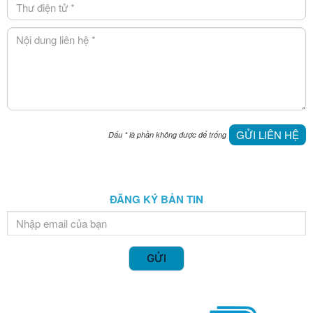
GỬI LIÊN HỆ
Dấu
*
là phần không được để trống
ĐĂNG KÝ BẢN TIN
GỬI