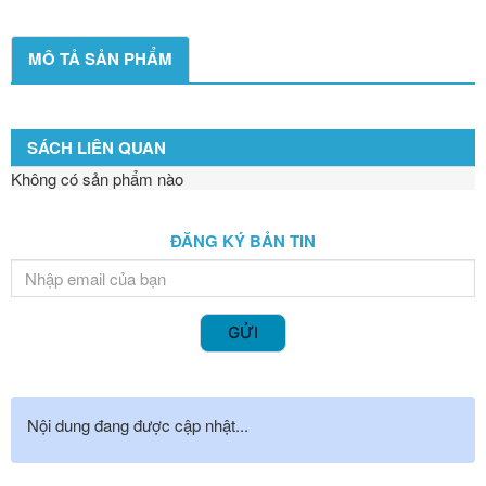
MÔ TẢ SẢN PHẨM
SÁCH LIÊN QUAN
Không có sản phẩm nào
ĐĂNG KÝ BẢN TIN
GỬI
Nội dung đang được cập nhật...